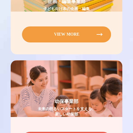
企画・編集事業部
子ども向け本の企画・編集
VIEW MORE
幼保事業部
未来の明るいスタートを支える、
新しい幼保部