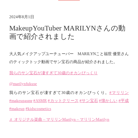
2024年8月1日
MakeupYouTuber MARILYNさんの動
画で紹介されました
大人気メイクアップユーチューバー MARILYNこと福世 優里さん
のティックトック動画でサン宝石の商品が紹介されました。
我らのサン宝石が凄すぎて30歳のオカンびっくり
@marilynfukuse
我らのサン宝石が凄すぎて30歳のオカンびっくり。
#マリリン
#makeupasmr
#ASMR
#カットクリース
#サン宝石
#懐かしい
#平成
#makeup
#kidscosmetics
♬ オリジナル楽曲 – マリリンMarilyn – マリリンMarilyn