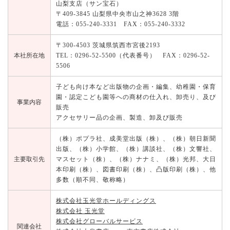
山梨支店（サン宝石）
〒409-3845 山梨県中央市山之神3628 3階
電話：055-240-3331 FAX：055-240-3332
〒300-4503 茨城県筑西市宮後2193
本社所在地
TEL：0296-52-5500（代表番号） FAX：0296-52-
5506
子ども向け本など出版物の企画・編集、幼稚園・保育
園・認定こども園等への商材の仕入れ、卸売り、及び
事業内容
販売
アクセサリー品の企画、製造、卸及び販売
（株）ポプラ社、成美堂出版（株）、（株）朝日新聞
出版、（株）小学館、（株）講談社、（株）文響社、
主要取引先
マスセット（株）、（株）ナナミ、（株）光邦、大日
本印刷（株）、図書印刷（株）、凸版印刷（株）、他
多数（順不同、敬称略）
株式会社玉光堂ホールディングス
株式会社 玉光堂
株式会社グローバルサービス
関連会社