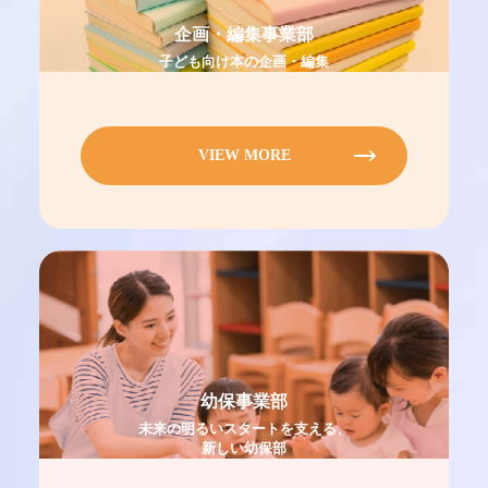
企画・編集事業部
子ども向け本の企画・編集
VIEW MORE
幼保事業部
未来の明るいスタートを支える、
新しい幼保部